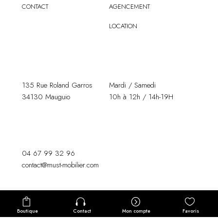
CONTACT
AGENCEMENT
LOCATION
135 Rue Roland Garros
Mardi / Samedi
34130 Mauguio
10h à 12h / 14h-19H
04 67 99 32 96
contact@must-mobilier.com
© Must Mobilier 2023 – Conception
ambe-design.com
Boutique
Contact
Mon compte
Favoris